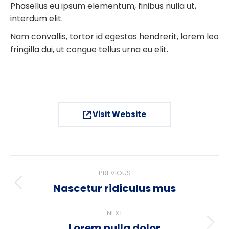
Phasellus eu ipsum elementum, finibus nulla ut,
interdum elit.
Nam convallis, tortor id egestas hendrerit, lorem leo
fringilla dui, ut congue tellus urna eu elit.
Visit Website
Project
PREVIOUS
navigation
Nascetur ridiculus mus
Previous
project:
NEXT
Lorem nulla dolor
Next